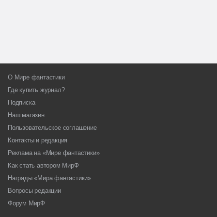
О Мире фантастики
Где купить журнал?
Подписка
Наш магазин
Пользовательское соглашение
Контакты и редакция
Реклама на «Мире фантастики»
Как стать автором МирФ
Награды «Мира фантастики»
Вопросы редакции
Форум МирФ