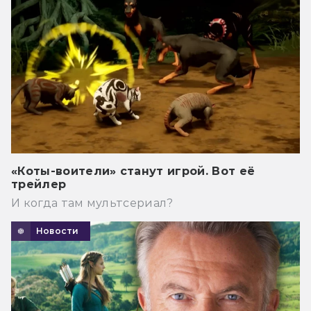
«Коты-воители» станут игрой. Вот её
трейлер
И когда там мультсериал?
Новости