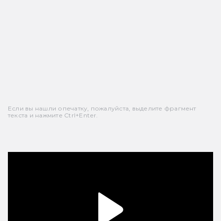
Если вы нашли опечатку, пожалуйста, выделите фрагмент
текста и нажмите Ctrl+Enter.