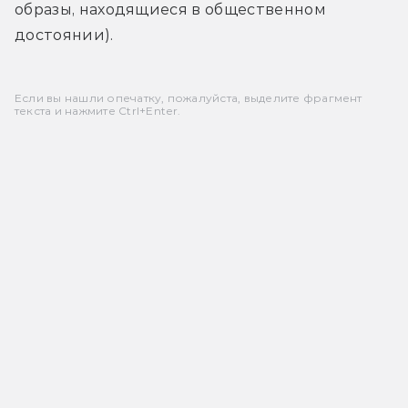
образы, находящиеся в общественном 
достоянии).
Если вы нашли опечатку, пожалуйста, выделите фрагмент
текста и нажмите Ctrl+Enter.