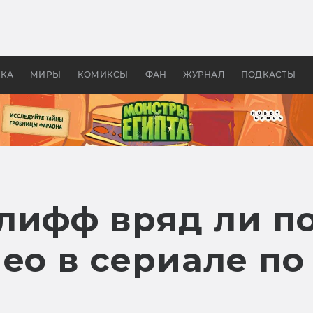
оздавались «Страшилы»:
«Одиссея» Нолана: что эт
, без которого не было
фильм сделал с Гомером и
ластелина колец»
Древней Грецией
УКА
МИРЫ
КОМИКСЫ
ФАН
ЖУРНАЛ
ПОДКАСТЫ
лифф вряд ли по
ео в сериале по