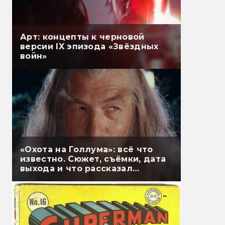
Арт: концепты к черновой
версии IX эпизода «Звёздных
войн»
«Охота на Голлума»: всё что
известно. Сюжет, съёмки, дата
выхода и что рассказал
Гэндальф