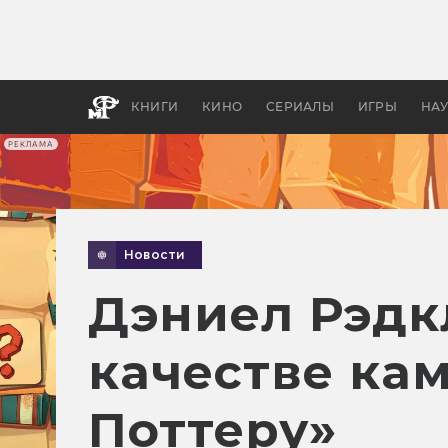
Как с
фильм
бы «В
КНИГИ
КИНО
СЕРИАЛЫ
ИГРЫ
НА
РЕКЛАМА
Новости
Дэниел Рэдк
качестве кам
Поттеру»