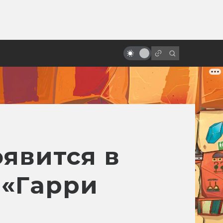
от
«Алиса в Стране чудес» и её
адаптации: всё страньше и
страньше!
явится в
 «Гарри