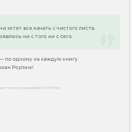
и хотят все начать с чистого листа, 
оявлюсь ни с того ни с сего.
— по одному на каждую книгу. 
оан Роулинг.
т текста и нажмите Ctrl+Enter.