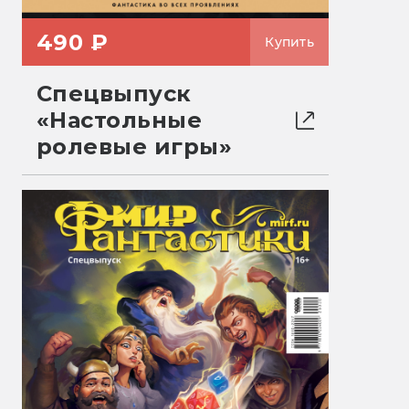
490 ₽
Купить
Спецвыпуск
«Настольные
ролевые игры»