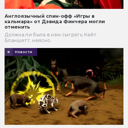
Англоязычный спин-офф «Игры в
кальмара» от Дэвида Финчера могли
отменить
Должна ли была в нем сыграть Кейт
Бланшетт, неясно.
Новости