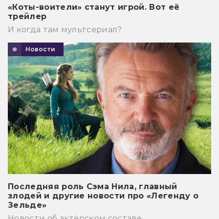
«Коты-воители» станут игрой. Вот её
трейлер
И когда там мультсериал?
Новости
Последняя роль Сэма Нила, главный
злодей и другие новости про «Легенду о
Зельде»
Новости об актёрском составе.