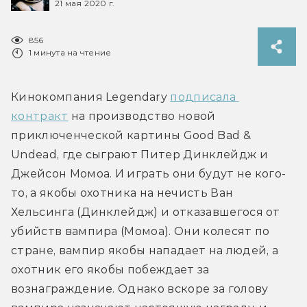
21 мая 2020 г.
856
1 минута на чтение
Кинокомпания Legendary 
подписала 
контракт
 на производство новой 
приключенческой картины Good Bad & 
Undead, где сыграют Питер Динклейдж и 
Джейсон Момоа. И играть они будут не кого-
то, а якобы охотника на нечисть Ван 
Хельсинга (Динклейдж) и отказавшегося от 
убийств вампира (Момоа). Они колесят по 
стране, вампир якобы нападает на людей, а 
охотник его якобы побеждает за 
вознаграждение. Однако вскоре за голову 