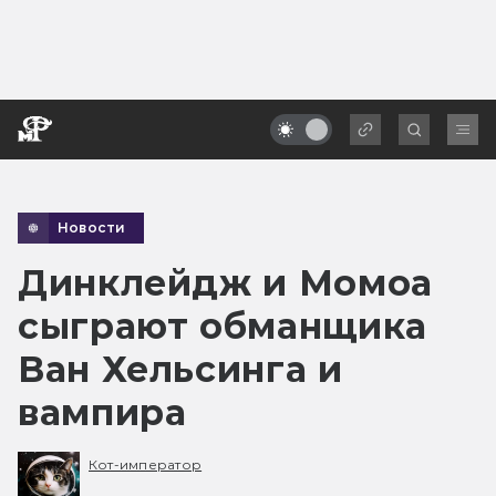
Новости
Динклейдж и Момоа
сыграют обманщика
Ван Хельсинга и
вампира
Кот-император