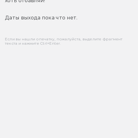
хоть отбавляй!
Даты выхода пока что нет.
Если вы нашли опечатку, пожалуйста, выделите фрагмент
текста и нажмите Ctrl+Enter.