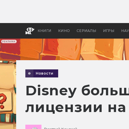
Как с
фильм
бы «В
КНИГИ
КИНО
СЕРИАЛЫ
ИГРЫ
НА
РЕКЛАМА
Новости
Disney больш
лицензии на 
Дмитрий Кинский