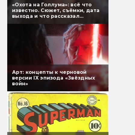
«Охота на Голлума»: всё что
известно. Сюжет, съёмки, дата
выхода и что рассказал
Гэндальф
Арт: концепты к черновой
версии IX эпизода «Звёздных
войн»