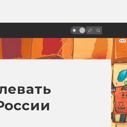
от
«Алиса в Стране чудес» и её
адаптации: всё страньше и
страньше!
длевать
России