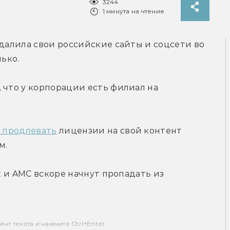
3244
1 минута на чтение
удалила свои российские сайты и соцсети во 
лько.
 что у корпорации есть филиал на 
т продлевать
 лицензии на свой контент 
м.
x и AMC вскоре начнут пропадать из 
т текста и нажмите Ctrl+Enter.