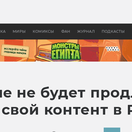
оздавались «Страшилы»:
«Одиссея» Нолана: что эт
, без которого не было
фильм сделал с Гомером и
ластелина колец»
Древней Грецией
УКА
МИРЫ
КОМИКСЫ
ФАН
ЖУРНАЛ
ПОДКАСТЫ
е не будет про
свой контент в 