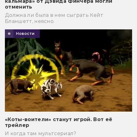
кальмара» от Дэвида Финчера могли
отменить
Должна ли была в нем сыграть Кейт
Бланшетт, неясно.
Новости
«Коты-воители» станут игрой. Вот её
трейлер
И когда там мультсериал?