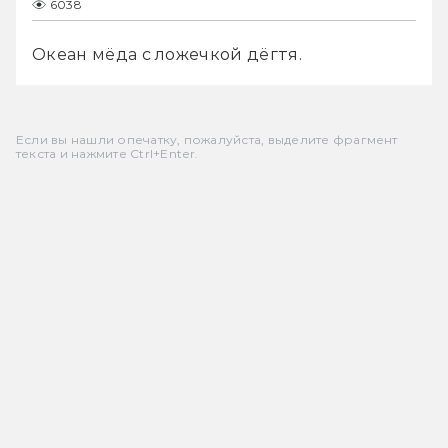
6038
Океан мёда с ложечкой дёгтя.
Если вы нашли опечатку, пожалуйста, выделите фрагмент
текста и нажмите Ctrl+Enter.