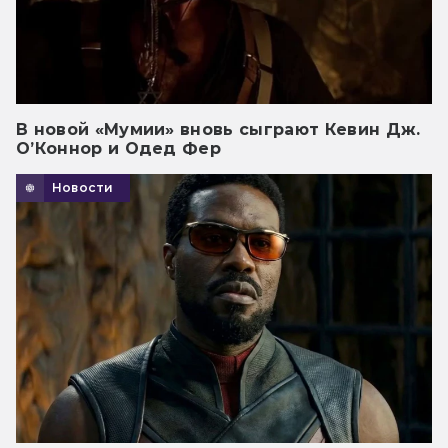
В новой «Мумии» вновь сыграют Кевин Дж.
О’Коннор и Одед Фер
Новости