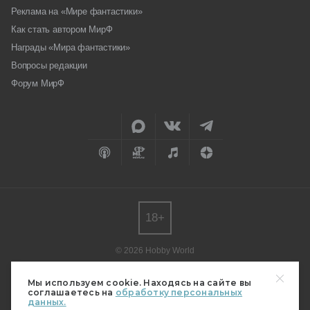
Реклама на «Мире фантастики»
Как стать автором МирФ
Награды «Мира фантастики»
Вопросы редакции
Форум МирФ
18+
© 2026 Hobby World
Любое использование материалов допускается только с согласия
редакции.
Мы используем cookie. Находясь на сайте вы
соглашаетесь на
обработку персональных
Мнение авторов может не совпадать с мнением редакции.
данных.
Свидетельство о регистрации СМИ серия Эл № ФС77-82485