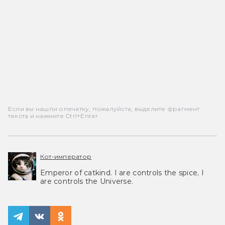
Если вы нашли опечатку, пожалуйста, выделите фрагмент
текста и нажмите Ctrl+Enter.
Кот-император
Emperor of catkind. I are controls the spice, I
are controls the Universe.