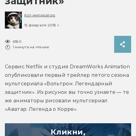
защитник»
Кот-император
15 февраля 2018 г.
6180
1 минута на чтение
Сервис Netflix и студия DreamWorks Animation 
опубликовали первый трейлер пятого сезона 
мультсериала «Вольтрон: Легендарный 
защитник». Их рисунок вы точно узнаете — те 
же аниматоры рисовали мультсериал 
«Аватар: Легенда о Корре».
Кликни,