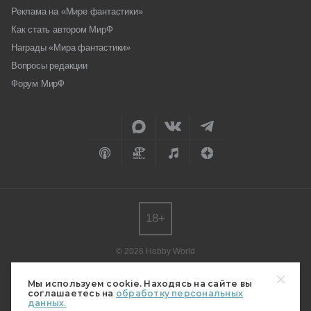
Реклама на «Мире фантастики»
Как стать автором МирФ
Награды «Мира фантастики»
Вопросы редакции
Форум МирФ
18+
© 2026 Hobby World
Любое использование материалов допускается только с согласия
редакции.
Мы используем cookie. Находясь на сайте вы
соглашаетесь на
обработку персональных
Мнение авторов может не совпадать с мнением редакции.
данных.
Свидетельство о регистрации СМИ серия Эл № ФС77-82485