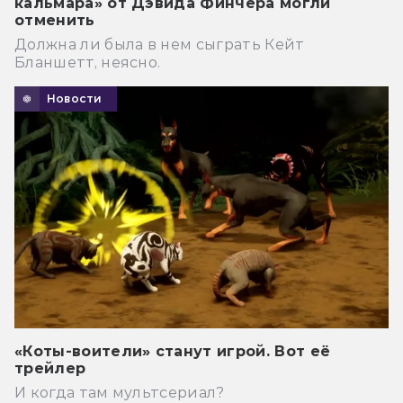
кальмара» от Дэвида Финчера могли
отменить
Должна ли была в нем сыграть Кейт
Бланшетт, неясно.
Новости
«Коты-воители» станут игрой. Вот её
трейлер
И когда там мультсериал?