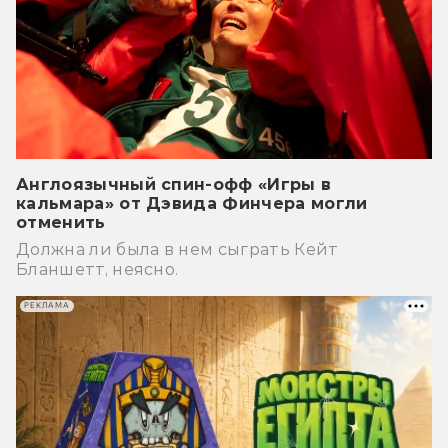
Англоязычный спин-офф «Игры в
кальмара» от Дэвида Финчера могли
отменить
Должна ли была в нем сыграть Кейт
Бланшетт, неясно.
РЕКЛАМА