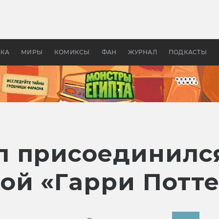
 фильмы смотреть в
Как создавались «Страшил
те 2026? В мире —
фильм, без которого не б
липсис, в России —
бы «Властелина колец»
ие комедии
УКА
МИРЫ
КОМИКСЫ
ФАН
ЖУРНАЛ
ПОДКАСТЫ
 присоединилс
ой «Гарри Потт