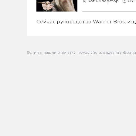
Кот-император
08.1
Сейчас руководство Warner Bros. ище
Если вы нашли опечатку, пожалуйста, выделите фрагмен