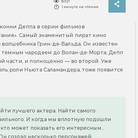
8321
1 минута на чтение
жонни Деппа в серии фильмов 
тания». Самый знаменитый пират кино 
о волшебника Грин-де-Вальда. Он известен 
 тёмным чародеем до Волан-де-Морта. Депп 
й части, и полноценно — во второй. Уже 
ель роли Ньюта Саламандера, тоже появится 
айти лучшего актера. Найти самого 
вильного. И когда мы вплотную подошли 
 кто может показать его интересным... 
н создал несколько персонажей, 