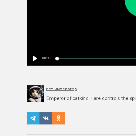
00:00
Кот-император
Emperor of catkind. I are controls the spi