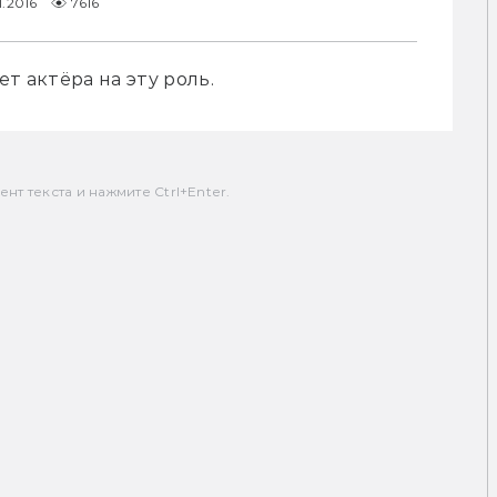
1.2016
7616
т актёра на эту роль.
т текста и нажмите Ctrl+Enter.