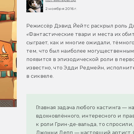
2 ноября 2016 г.
Режиссёр Дэвид Йейтс раскрыл роль Д
«Фантастические твари и места их оби
сыграет, как и многие ожидали, тёмног
тем, что был наиболее могущественным
появится в эпизодической роли в перво
известно, что Эдди Редмейн, исполнит
в сиквеле.
Главная задача любого кастинга — н
вдохновлённого, интересного и пра
к роли Грин-де-вальда, то спросили,
Джонни Депп — настоящий артист. О