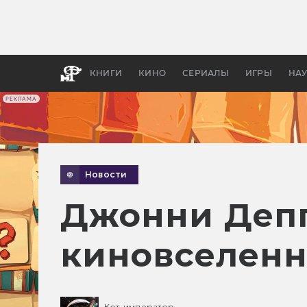
Какие
авгус
апока
детск
КНИГИ
КИНО
СЕРИАЛЫ
ИГРЫ
НА
РЕКЛАМА
Новости
Джонни Депп
киновселенн
Кот-император