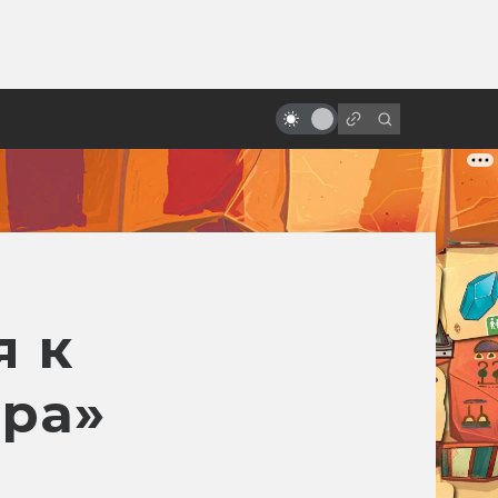
ы»:
ыло
«Звёздные войны»: неснятые
фильмы и сериалы
я к
ера»