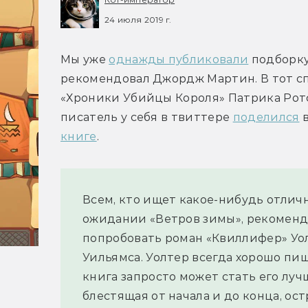
24 июля 2019 г.
Мы уже 
однажды публиковали
 подборку
рекомендовал Джордж Мартин. В тот сп
«Хроники Убийцы Короля» Патрика Ротф
писатель у себя в твиттере 
поделился
 
книге
.
Всем, кто ищет какое-нибудь отличн
ожидании «Ветров зимы», рекоменд
попробовать роман «Квиллифер» Уол
Уильямса. Уолтер всегда хорошо пише
книга запросто может стать его лучш
блестящая от начала и до конца, ост