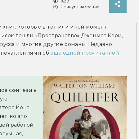
1680
2 минуты на чтение
 книг, которые в тот или иной момент 
исок вошли «Пространство» Джеймса Кори, 
усса и многие другие романы. Недавно 
впечатлениями об 
ещё одной прочитанной 
ое фэнтези в 
ую 
тера Йона 
т, но это 
ей работой: 
роумная, 