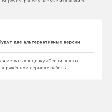
го, планов на издание в России пока нет. Впрочем, ранее у нас уже издавались 
будут две альтернативные версии
тся менять концовку «Песни льда и 
 напряжённом периоде работы.