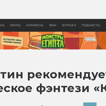
 фильмы смотреть в
Как создавались «Страшил
те 2026? В мире —
фильм, без которого не б
липсис, в России —
бы «Властелина колец»
ие комедии
УКА
МИРЫ
КОМИКСЫ
ФАН
ЖУРНАЛ
ПОДКАСТЫ
ин рекомендуе
ское фэнтези «