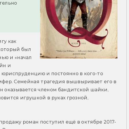
тельно 
гу как 
который был 
ью и «начал 
йн и 
 юриспруденцию и постоянно в кого-то 
ер. Семейная трагедия вышвыривает его в 
н оказывается членом бандитской шайки, 
овится игрушкой в руках грозной, 
 продажу роман поступил ещё в октябре 2017-