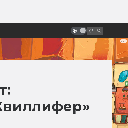
ы»:
История студии Hanna-Barbera:
ыло
двое мечтателей, одна мышь и
семь премий «Оскар»
т:
Квиллифер»