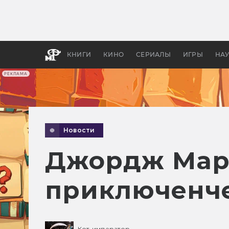
Какие
авгус
апока
детск
КНИГИ
КИНО
СЕРИАЛЫ
ИГРЫ
НА
РЕКЛАМА
Новости
Джордж Март
приключенче
Кот-император