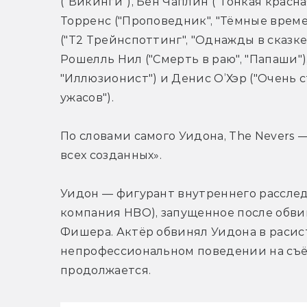
("Викинги"), Бен Чаплин ("Тонкая красна
Торренс ("Проповедник", "Тёмные времен
("Т2 Трейнспоттинг", "Однажды в сказке"
Рошелль Нил ("Смерть в раю", "Папаши"),
"Иллюзионист") и Денис О’Хэр ("Очень 
ужасов").
По словами самого Уидона, The Nevers 
всех созданных».
Уидон — фигурант внутреннего расслед
компания HBO), запущенное после обви
Фишера. Актёр обвинял Уидона в расист
непрофессиональном поведении на съё
продолжается.