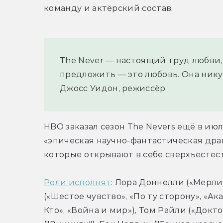
команду и актёрский состав.
The Never — настоящий труд любви, но
предложить — это любовь. Она нику
Джосс Уидон, режиссёр
HBO заказал сезон The Nevers ещё в июл
«эпическая научно-фантастическая драм
которые открывают в себе сверхъестес
Роли исполнят
: Лора Доннелли («Мерли
(«Шестое чувство», «По ту сторону», «А
Кто», «Война и мир»), Том Райли («Докт