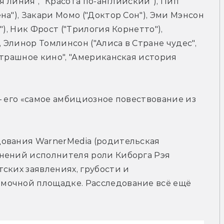
я линия", "Красота по-английский"), Пип 
а"), Закари Момо ("Доктор Сон"), Эми Мэнсон 
), Ник Фрост ("Трилогия Корнетто"), 
 Элинор Томлинсон ("Алиса в Стране чудес", 
страшное кино", "Американская история 
— его «самое амбициозное повествование из 
ования WarnerMedia (родительская 
нений исполнителя роли Киборга Рэя 
ских заявлениях, грубости и 
мочной площадке. Расследование всё ещё 