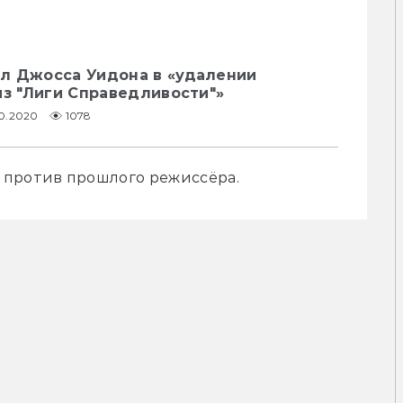
л Джосса Уидона в «удалении
из "Лиги Справедливости"»
10.2020
1078
 против прошлого режиссёра.