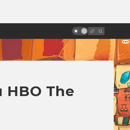
ы»:
ыло
Питер Джексон: король трэша и
мёртвых девочек
л HBO The