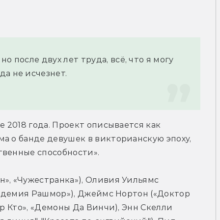
 после двух лет труда, всё, что я могу 
да не исчезнет.
е 2018 года. Проект описывается как 
а о банде девушек в викторианскую эпоху, 
твенные способности».
н», «Чужестранка»), Оливия Уильямс 
кадемия Рашмор»), Джеймс Нортон («Доктор 
ор Кто», «Демоны Да Винчи), Энн Скелли 