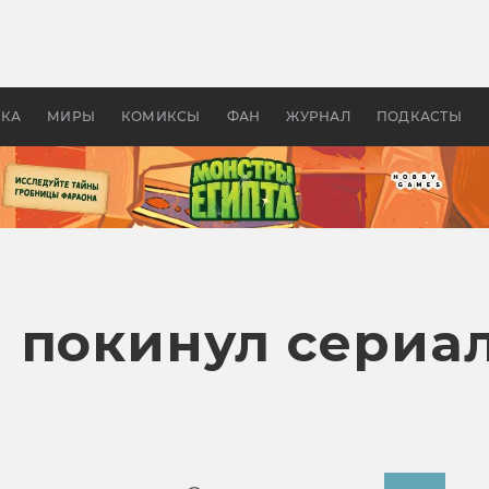
 фильмы смотреть в
Как создавались «Страшил
те 2026? В мире —
фильм, без которого не б
липсис, в России —
бы «Властелина колец»
ие комедии
УКА
МИРЫ
КОМИКСЫ
ФАН
ЖУРНАЛ
ПОДКАСТЫ
 покинул сериа