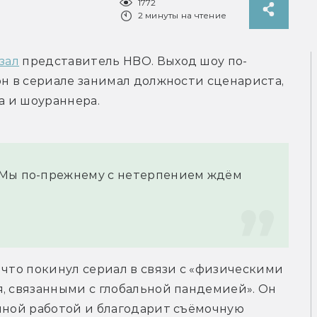
1772
2 минуты на чтение
зал
 представитель HBO. Выход шоу по-
он в сериале занимал должности сценариста, 
а и шоураннера.
 Мы по-прежнему с нетерпением ждём 
 что покинул сериал в связи с «физическими 
, связанными с глобальной пандемией». Он 
нной работой и благодарит съёмочную 