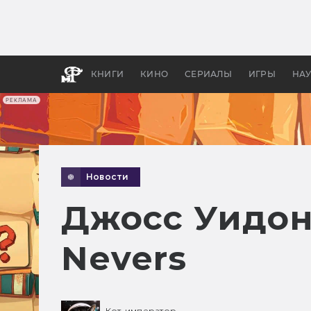
Какие
авгус
апока
детск
КНИГИ
КИНО
СЕРИАЛЫ
ИГРЫ
НА
РЕКЛАМА
Новости
Джосс Уидон
Nevers
Кот-император