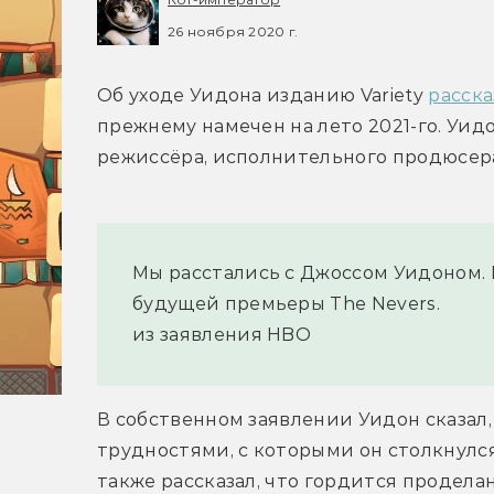
26 ноября 2020 г.
Об уходе Уидона изданию Variety 
расска
прежнему намечен на лето 2021-го. Уид
режиссёра, исполнительного продюсер
Мы расстались с Джоссом Уидоном.
будущей премьеры The Nevers.
из заявления HBO
В собственном заявлении Уидон сказал,
трудностями, с которыми он столкнулся
также рассказал, что гордится продела