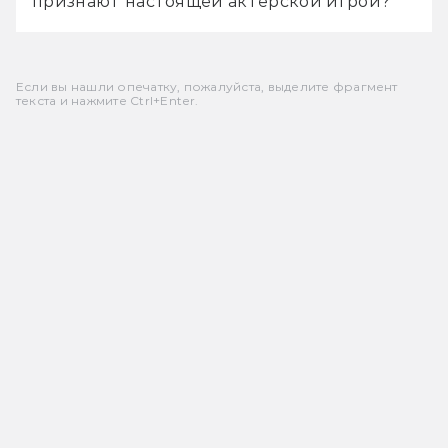
признают настоящей актёрской игрой?
Если вы нашли опечатку, пожалуйста, выделите фрагмент
текста и нажмите Ctrl+Enter.