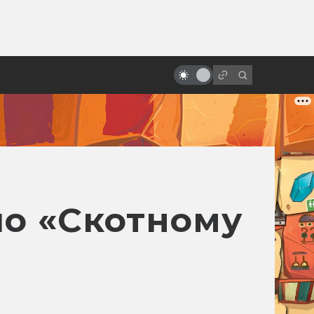
от
Мужество и вера Зака Снайдера:
как режиссёр вкладывает в
фильмы себя
по «Скотному