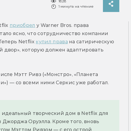
1828
1 минута на чтение
lix 
приобрел
 у Warner Bros. права 
стало ясно, что сотрудничество компании 
перь Netflix 
купил права
 на сатирическую 
 двор», которую должен адаптировать 
сле Мэтт Ривз («Монстро», «Планета 
и») — со всеми ними Серкис уже работал.
идеальный творческий дом в Netflix для 
 Джорджа Оруэлла. Кроме того, вновь 
гом Мэттом Ривзом — с его острой 