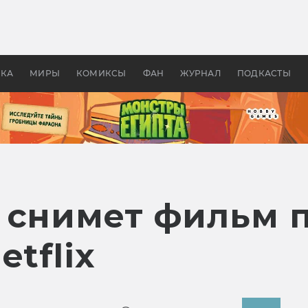
оздавались «Страшилы»:
«Одиссея» Нолана: что эт
, без которого не было
фильм сделал с Гомером и
ластелина колец»
Древней Грецией
УКА
МИРЫ
КОМИКСЫ
ФАН
ЖУРНАЛ
ПОДКАСТЫ
 снимет фильм 
etflix