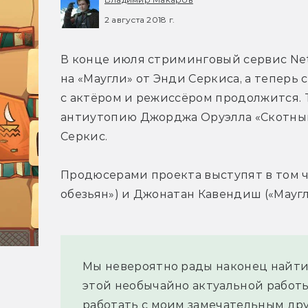
2 августа 2018 г.
В конце июля стриминговый сервис Netf
на «Маугли» от Энди Серкиса, а теперь 
с актёром и режиссёром продолжится. Те
антиутопию Джорджа Оруэлла «Скотный
Серкис.
Продюсерами проекта выступят в том чи
обезьян») и Джонатан Кавендиш («Маугл
Мы невероятно рады наконец найти 
этой необычайно актуальной работы
работать с моим замечательным дру