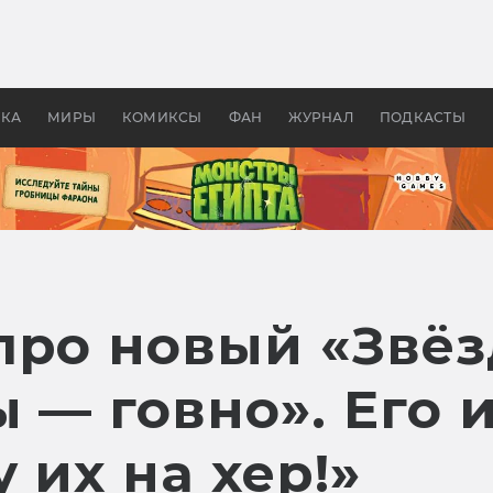
оздавались «Страшилы»:
«Одиссея» Нолана: что эт
, без которого не было
фильм сделал с Гомером и
ластелина колец»
Древней Грецией
УКА
МИРЫ
КОМИКСЫ
ФАН
ЖУРНАЛ
ПОДКАСТЫ
про новый «Звёз
 — говно». Его 
 их на хер!»