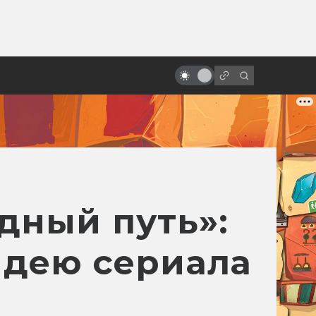
от
Питер Джексон: король трэша и
мёртвых девочек
дный путь»:
идею сериала