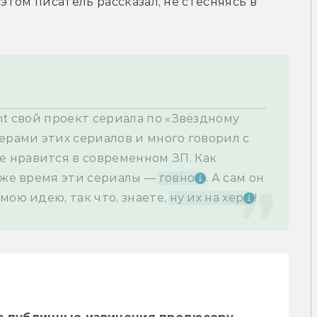
этом писатель рассказал, не стесняясь в 
nt свой проект сериала по «Звёздному 
ерами этих сериалов и много говорил с 
не нравится в современном ЗП. Как 
 же время эти сериалы — 
говно
. А сам он 
ою идею, так что, знаете, 
ну их на хер
!
: