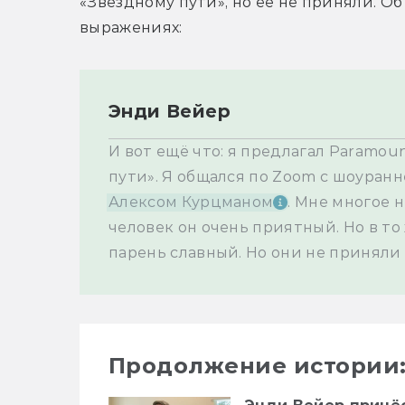
«Звёздному пути», но её не приняли. Об 
выражениях:
Энди Вейер
И вот ещё что: я предлагал Paramou
пути». Я общался по Zoom с шоуранн
Алексом Курцманом
. Мне многое 
человек он очень приятный. Но в то
парень славный. Но они не приняли м
Продолжение истории