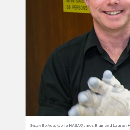
Энди Вейер, фото NASA/James Blair and Lauren 