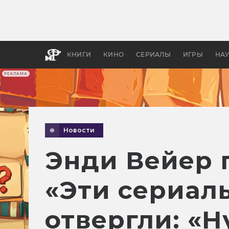
Как с
фильм
бы «В
КНИГИ
КИНО
СЕРИАЛЫ
ИГРЫ
НА
РЕКЛАМА
Новости
Энди Вейер 
«Эти сериалы
отвергли: «Ну