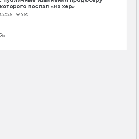
с публичные извинения продюсеру
 которого послал «на хер»
3.2026
960
й».