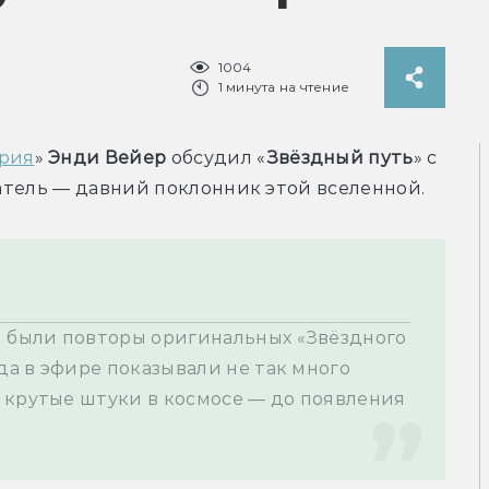
1004
1 минута на чтение
ария
» 
Энди Вейер
 обсудил «
Звёздный путь
» с 
й были повторы оригинальных «Звёздного 
да в эфире показывали не так много 
 крутые штуки в космосе — до появления 