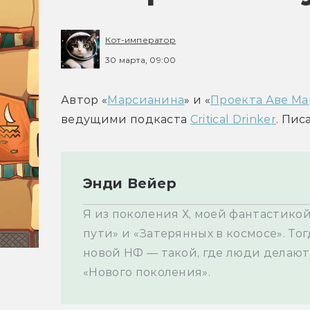
Кот-император
30 марта, 09:00
Автор «
Марсианина
» и «
Проекта Аве М
ведущими подкаста 
Critical Drinker
Энди Вейер
Я из поколения Х, моей фантастико
пути» и «Затерянных в космосе». Тог
новой НФ — такой, где люди делают
«Нового поколения».