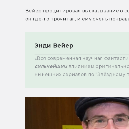
Вейер процитировал высказывание о с
он где-то прочитал, и ему очень понрав
Энди Вейер
сильнейшим 
влиянием оригинальног
нынешних сериалов по "Звёздному п