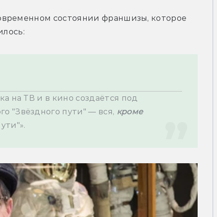
овременном состоянии франшизы, которое 
илось:
«Вся современная научная фантастика на ТВ и в кино создаётся под 
о "Звёздного пути" — вся, 
кроме 
ути"».