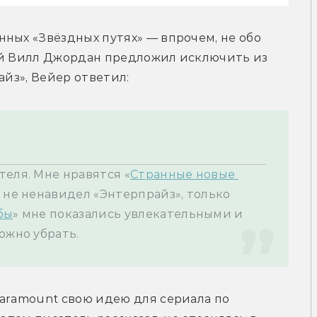
ных «Звёздных путях» — впрочем, не обо 
ий Вилл Джордан предложил исключить из 
айз», Вейер ответил:
теля. Мне нравятся «
Странные новые 
Я не ненавидел «Энтерпрайз», только 
бы
» мне показались увлекательными и 
ожно убрать.
aramount свою идею для сериала по 