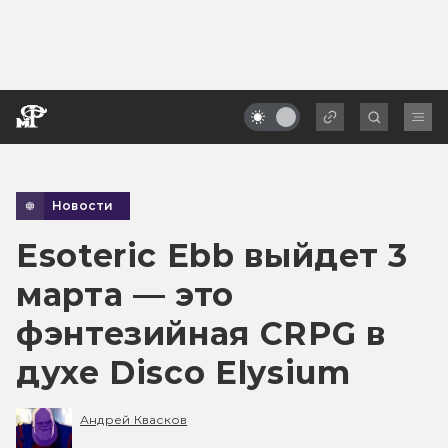
Новости
Esoteric Ebb выйдет 3
марта — это
фэнтезийная CRPG в
духе Disco Elysium
Андрей Квасков