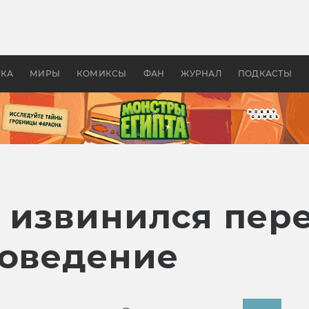
оздавались «Страшилы»:
«Одиссея» Нолана: что эт
, без которого не было
фильм сделал с Гомером и
ластелина колец»
Древней Грецией
УКА
МИРЫ
КОМИКСЫ
ФАН
ЖУРНАЛ
ПОДКАСТЫ
 извинился пер
поведение