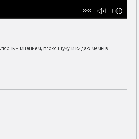
00:00
улярным мнением, плохо шучу и кидаю мемы в