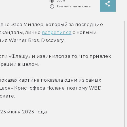
2770
1 минута на чтение
авно Эзра Миллер, который за последние 
скандалы, лично 
встретился
 с новыми 
я Warner Bros. Discovery.
ти «Флэшу» и извинился за то, что привлек 
рации в целом.
оказах картина показала одни из самых 
царя» Кристофера Нолана, поэтому WBD 
окате.
23 июня 2023 года.