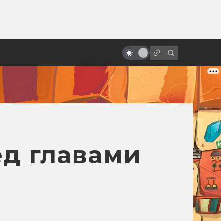
от
Как создавалась «Бразилия»
Терри Гиллиама: смысл названия
и битва за концовку
ед главами