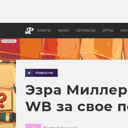
Как с
фильм
бы «В
КНИГИ
КИНО
СЕРИАЛЫ
ИГРЫ
НА
РЕКЛАМА
Новости
Эзра Миллер
WB за свое 
Дмитрий Кинский