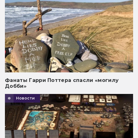
Фанаты Гарри Поттера спасли «могилу
Добби»
Новости