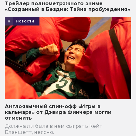
Трейлер полнометражного аниме
«Созданный в Бездне: Тайна пробуждения»
Новости
Англоязычный спин-офф «Игры в
кальмара» от Дэвида Финчера могли
отменить
Должна ли была в нем сыграть Кейт
Бланшетт, неясно.