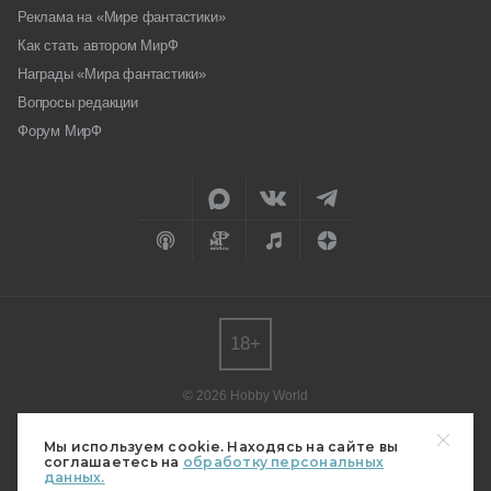
Реклама на «Мире фантастики»
Как стать автором МирФ
Награды «Мира фантастики»
Вопросы редакции
Форум МирФ
18+
© 2026 Hobby World
Любое использование материалов допускается только с согласия
редакции.
Мы используем cookie. Находясь на сайте вы
соглашаетесь на
обработку персональных
Мнение авторов может не совпадать с мнением редакции.
данных.
Свидетельство о регистрации СМИ серия Эл № ФС77-82485