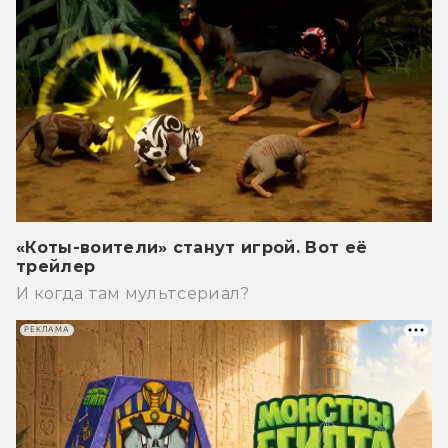
«Коты-воители» станут игрой. Вот её
трейлер
И когда там мультсериал?
РЕКЛАМА