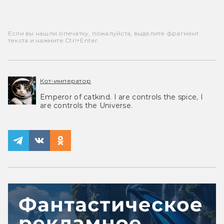
Если вы нашли опечатку, пожалуйста, выделите фрагмент
текста и нажмите Ctrl+Enter.
Кот-император
Emperor of catkind. I are controls the spice, I
are controls the Universe.