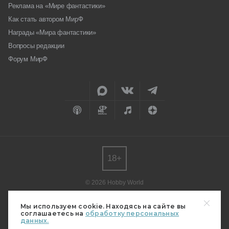
Реклама на «Мире фантастики»
Как стать автором МирФ
Награды «Мира фантастики»
Вопросы редакции
Форум МирФ
18+
© 2026 Hobby World
Любое использование материалов допускается только с согласия
редакции.
Мы используем cookie. Находясь на сайте вы
соглашаетесь на
обработку персональных
Мнение авторов может не совпадать с мнением редакции.
данных.
Свидетельство о регистрации СМИ серия Эл № ФС77-82485