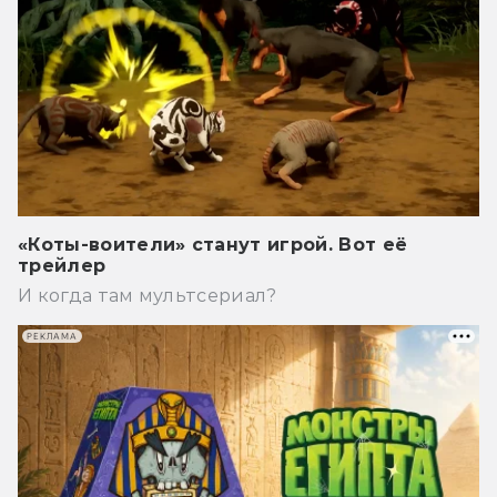
«Коты-воители» станут игрой. Вот её
трейлер
И когда там мультсериал?
РЕКЛАМА