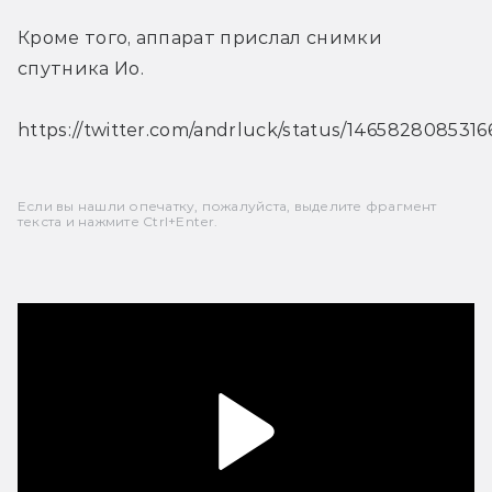
Кроме того, аппарат прислал снимки 
спутника Ио.
https://twitter.com/andrluck/status/146582808531
Если вы нашли опечатку, пожалуйста, выделите фрагмент
текста и нажмите Ctrl+Enter.