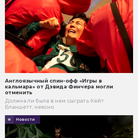
Англоязычный спин-офф «Игры в
кальмара» от Дэвида Финчера могли
отменить
Должна ли была в нем сыграть Кейт
Бланшетт, неясно.
Новости