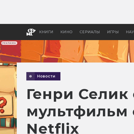
Какие
авгус
апока
детск
КНИГИ
КИНО
СЕРИАЛЫ
ИГРЫ
НА
РЕКЛАМА
Новости
Генри Селик
мультфильм 
Netflix