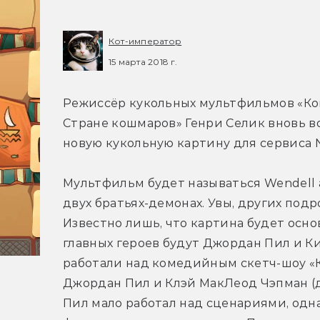
Кот-император
15 марта 2018 г.
Режиссёр кукольных мультфильмов «Ко
Стране кошмаров» Генри Селик вновь во
новую кукольную картину для сервиса Ne
Мультфильм будет называться Wendell an
двух братьях-демонах. Увы, других под
Известно лишь, что картина будет основ
главных героев будут Джордан Пил и Ки
работали над комедийным скетч-шоу «К
Джордан Пил и Клэй МакЛеод Чэпман (д
Пил мало работал над сценариями, одн