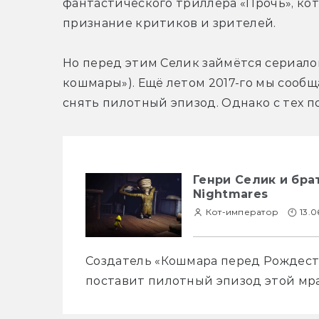
фантастического триллера «Прочь», ко
признание критиков и зрителей.
Но перед этим Селик займётся сериалом 
кошмары»). Ещё летом 2017-го мы сообщ
снять пилотный эпизод. Однако с тех по
Генри Селик и брат
Nightmares
Кот-император
13.0
Создатель «Кошмара перед Рождеств
поставит пилотный эпизод этой мра