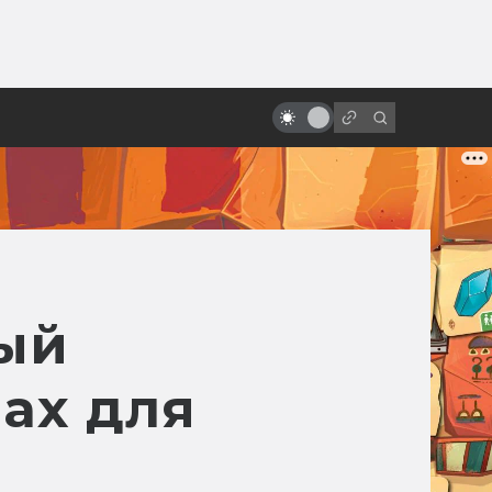
ы»:
«Хеллбой» Гильермо дель Торо.
ыло
Как создавалась дилогия о
Парне из пекла
ный
ах для