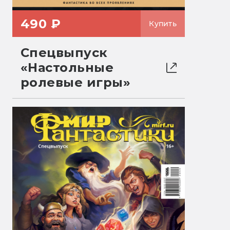
490 ₽
Купить
Спецвыпуск
«Настольные
ролевые игры»