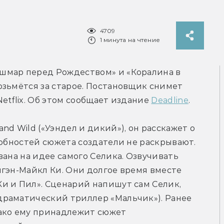
4709
1 минута на чтение
шмар перед Рождеством» и «Коралина в 
зьмётся за старое. Постановщик снимет 
tflix. Об этом сообщает издание 
Deadline
.
d Wild («Уэндел и дикий»), он расскажет о 
робностей сюжета создатели не раскрывают. 
ана на идее самого Селика. Озвучивать 
гэн-Майкл Ки. Они долгое время вместе 
и и Пил». Сценарий напишут сам Селик, 
раматический триллер «Мальчик»). Ранее 
ако ему принадлежит сюжет 