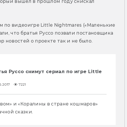
торый вышел в прошлом году снискал 
по видеоигре Little Nightmares («Маленькие 
али, что братья Руссо позвали постановщика 
р новостей о проекте так и не было.
ья Руссо снимут сериал по игре Little
6.2017
7221
ом» и «Коралины в стране кошмаров» 
чной сказки.