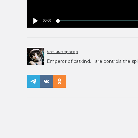
00:00
Кот-император
Emperor of catkind. I are controls the spi