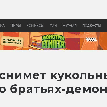
 фильмы смотреть в
Как создавались «Страшил
те 2026? В мире —
фильм, без которого не б
липсис, в России —
бы «Властелина колец»
ие комедии
УКА
МИРЫ
КОМИКСЫ
ФАН
ЖУРНАЛ
ПОДКАСТЫ
 снимет куколь
о братьях-демон