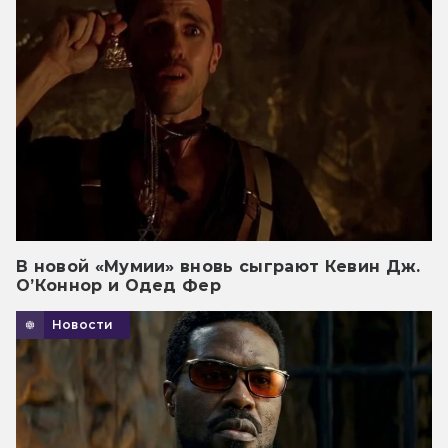
В новой «Мумии» вновь сыграют Кевин Дж.
О’Коннор и Одед Фер
Новости