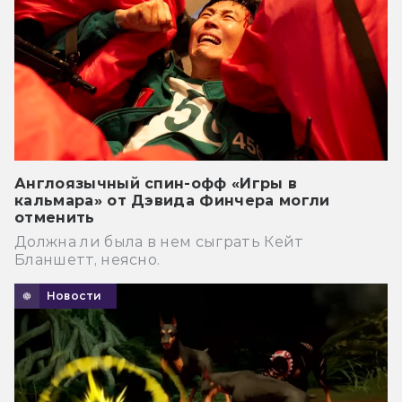
Англоязычный спин-офф «Игры в
кальмара» от Дэвида Финчера могли
отменить
Должна ли была в нем сыграть Кейт
Бланшетт, неясно.
Новости