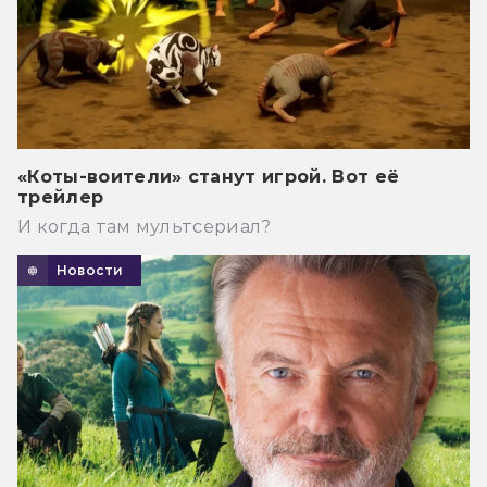
«Коты-воители» станут игрой. Вот её
трейлер
И когда там мультсериал?
Новости