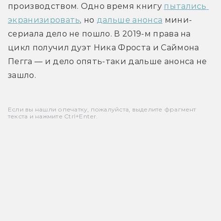
производством. Одно время книгу 
пытались 
экранизировать
, но 
дальше анонса
 мини-
сериала дело не пошло. В 2019-м права на 
цикл получил дуэт Ника Фроста и Саймона 
Пегга — и дело опять-таки дальше анонса не 
зашло.
Если вы нашли опечатку, пожалуйста, выделите фрагмент
текста и нажмите Ctrl+Enter.