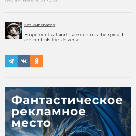
текста и нажмите Ctrl+Enter.
Кот-император
Emperor of catkind. I are controls the spice, I
are controls the Universe.