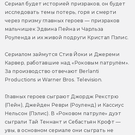
Сериал будет историей призраков, он будет 
исследовать темы потерь, горя и смерти 
через призму главных героев — призраков 
мальчишек Эдвина Пейна и Чарльза 
Роуленда и их живой подруги Кристал Пэлис.
Сериалом займутся Стив Йоки и Джереми 
Карвер, работавшие над «Роковым патрулём». 
За производство отвечают Berlanti 
Productions и Warner Bros. Television.
Главных героев сыграют Джордж Рекстрю 
(Пейн), Джейден Реври (Роуленд) и Кассиус 
Нельсон (Пэлис). В «Роковом патруле» дуэт 
сыграли Тай Теннант и Себастьян Крофт — 
увы, в основном сериале они сыграть не 