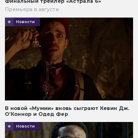
Финальный трейлер «Астрала 6»
Премьера в августе.
Новости
В новой «Мумии» вновь сыграют Кевин Дж.
О’Коннор и Одед Фер
Новости