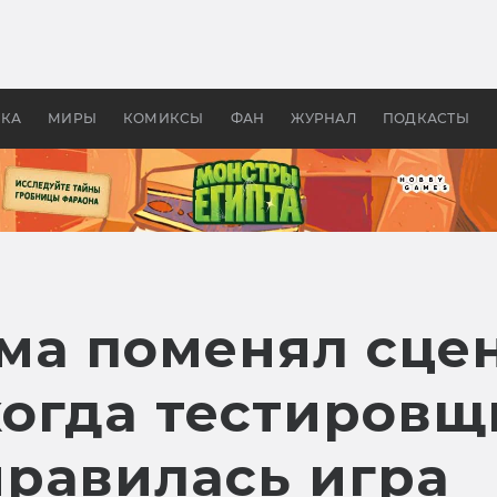
 фильмы смотреть в
Как создавались «Страшил
те 2026? В мире —
фильм, без которого не б
липсис, в России —
бы «Властелина колец»
ие комедии
УКА
МИРЫ
КОМИКСЫ
ФАН
ЖУРНАЛ
ПОДКАСТЫ
ма поменял сце
 когда тестиров
равилась игра