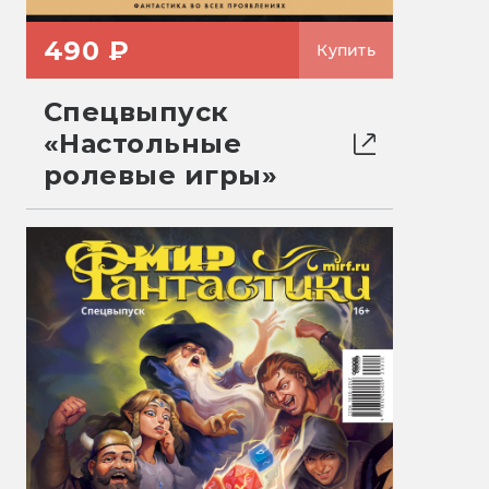
490 ₽
Купить
Спецвыпуск
«Настольные
ролевые игры»