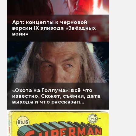
Арт: концепты к черновой
версии IX эпизода «Звёздных
войн»
«Охота на Голлума»: всё что
известно. Сюжет, съёмки, дата
выхода и что рассказал
Гэндальф