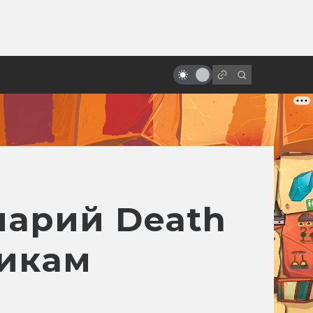
ы»:
ыло
Что будет дальше со студией
Ghibli?
нарий Death
щикам