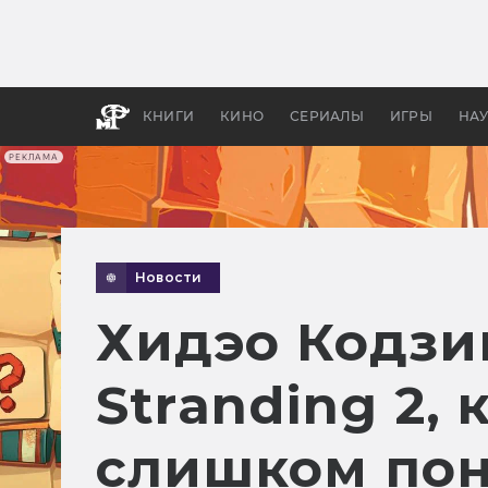
Какие
авгус
апока
детск
КНИГИ
КИНО
СЕРИАЛЫ
ИГРЫ
НА
РЕКЛАМА
Новости
Хидэо Кодзи
Stranding 2,
слишком пон