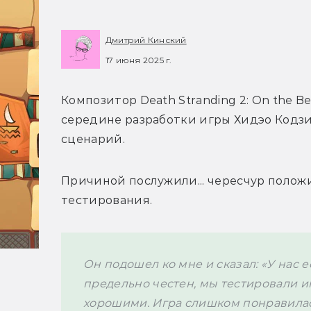
Дмитрий Кинский
17 июня 2025 г.
Композитор Death Stranding 2: On the Be
середине разработки игры Хидэо Кодзи
сценарий.
Причиной послужили... чересчур положи
тестирования.
Он подошел ко мне и сказал: «У нас е
предельно честен, мы тестировали иг
хорошими. Игра слишком понравилась т