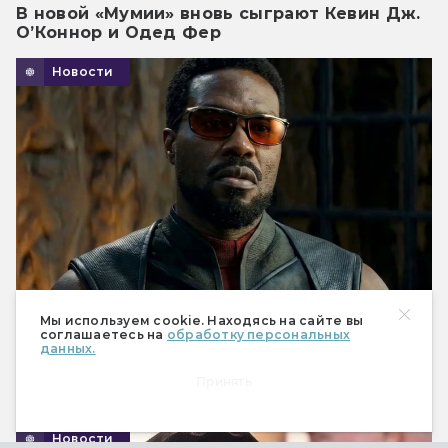
В новой «Мумии» вновь сыграют Кевин Дж.
О’Коннор и Одед Фер
Новости
Мы используем cookie. Находясь на сайте вы
соглашаетесь на
обработку персональных
данных.
Создатель «Чудо-человека»
прокомментировал отмену второго сезона
Принять
Кевин Файги не виноват, считает автор.
Новости