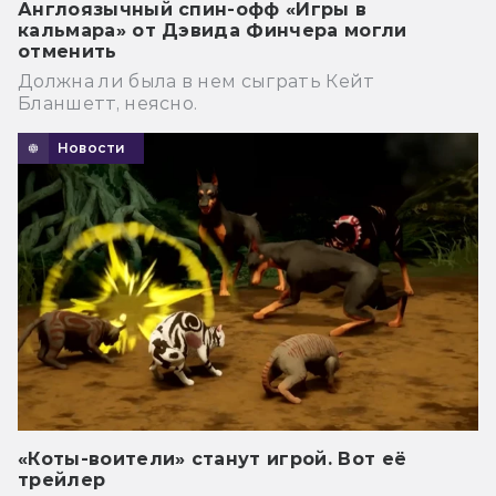
Англоязычный спин-офф «Игры в
кальмара» от Дэвида Финчера могли
отменить
Должна ли была в нем сыграть Кейт
Бланшетт, неясно.
Новости
«Коты-воители» станут игрой. Вот её
трейлер