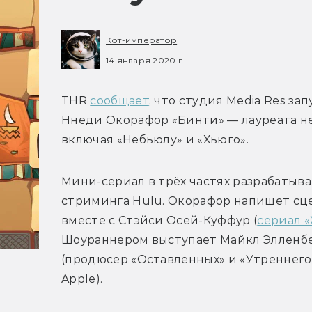
Кот-император
14 января 2020 г.
THR 
сообщает
, что студия Media Res за
Ннеди Окорафор «Бинти» — лауреата не
включая «Небьюлу» и «Хьюго».
Мини-сериал в трёх частях разрабатыва
стриминга Hulu. Окорафор напишет сц
вместе с Стэйси Осей-Куффур (
сериал 
Шоураннером выступает Майкл Элленбе
(продюсер «Оставленных» и «Утреннего 
Apple).