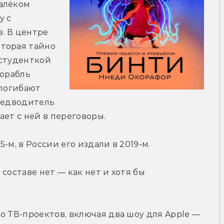
алёком 
 с 
 В центре 
торая тайно 
студенткой 
орабль 
погибают 
редводитель 
ает с ней в переговоры.
-м, в России его издали в 2019-м.
составе нет — как нет и хотя бы 
о ТВ-проектов, включая два шоу для Apple — 