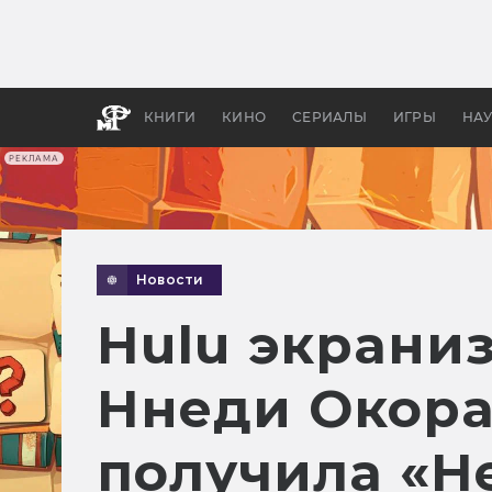
Какие
авгус
апока
детск
КНИГИ
КИНО
СЕРИАЛЫ
ИГРЫ
НА
РЕКЛАМА
Новости
Hulu экрани
Ннеди Окора
получила «Н