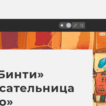
ы»:
ыло
«Робокоп»: как родился и умер
робот-полицейский
«Бинти»
исательница
о»