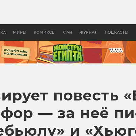
 фильмы смотреть в
Как создавались «Страшил
те 2026? В мире —
фильм, без которого не б
липсис, в России —
бы «Властелина колец»
ие комедии
УКА
МИРЫ
КОМИКСЫ
ФАН
ЖУРНАЛ
ПОДКАСТЫ
зирует повесть 
фор — за неё п
ебьюлу» и «Хьюг