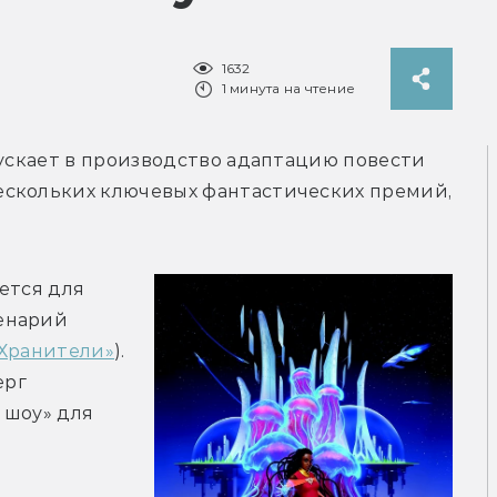
1632
1 минута на чтение
пускает в производство адаптацию повести 
скольких ключевых фантастических премий, 
ется для 
енарий 
«Хранители»
).  
рг 
шоу» для 