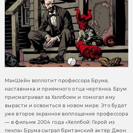
МакШейн воплотит профессора Брума, 
наставника и приёмного отца чертёнка. Брум 
присматривал за Хэллбоем и помогал ему 
вырасти и освоиться в новом мире. Это будет 
уже второе экранное воплощение профессора 
— в фильме 2004 года «Хеллбой: Герой из 
пекла» Брума сыграл британский актёр Джон 