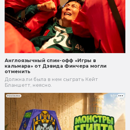
Англоязычный спин-офф «Игры в
кальмара» от Дэвида Финчера могли
отменить
Должна ли была в нем сыграть Кейт
Бланшетт, неясно.
РЕКЛАМА