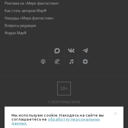
Реклама на «Мире фантастики»
Как стать автором МирФ
Награды «Мира фантастики»
Вопросы редакции
Форум МирФ
18+
© 2026 Hobby World
Любое использование материалов допускается только с согласия
редакции.
Мы используем cookie. Находясь на сайте вы
соглашаетесь на
обработку персональных
Мнение авторов может не совпадать с мнением редакции.
данных.
Свидетельство о регистрации СМИ серия Эл № ФС77-82485