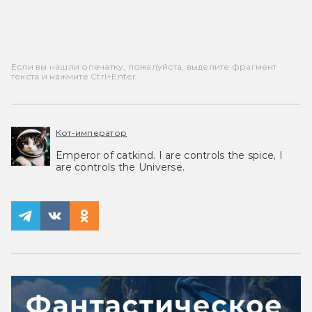
Если вы нашли опечатку, пожалуйста, выделите фрагмент
текста и нажмите Ctrl+Enter.
Кот-император
Emperor of catkind. I are controls the spice, I
are controls the Universe.