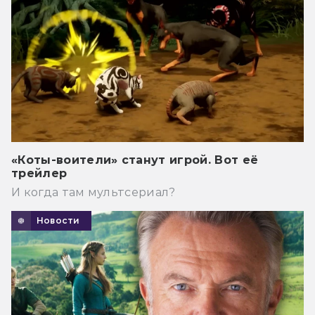
«Коты-воители» станут игрой. Вот её
трейлер
И когда там мультсериал?
Новости