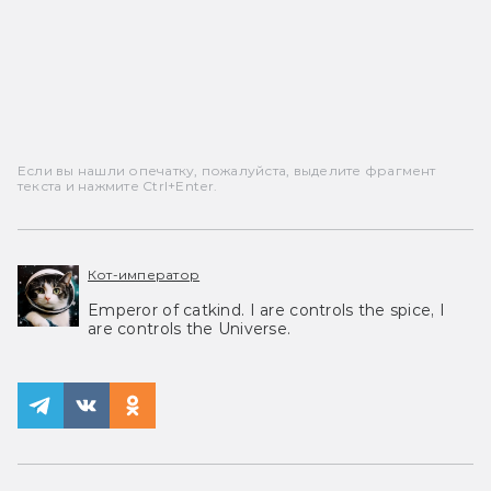
Если вы нашли опечатку, пожалуйста, выделите фрагмент
текста и нажмите Ctrl+Enter.
Кот-император
Emperor of catkind. I are controls the spice, I
are controls the Universe.