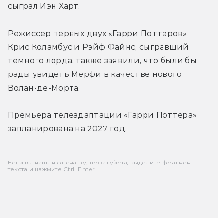
сыграл Иэн Харт.
Режиссер первых двух «Гарри Поттеров» 
Крис Коламбус и 
Рэйф Файнс, сыгравший 
темного лорда, также заявили, что были бы 
рады увидеть Мерфи в качестве нового 
Волан-де-Морта.
Премьера телеадаптации «Гарри Поттера» 
запланирована на 2027 год. 
Если вы нашли опечатку, пожалуйста, выделите фрагмент
текста и нажмите Ctrl+Enter.