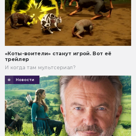
«Коты-воители» станут игрой. Вот её
трейлер
И когда там мультсериал?
Новости