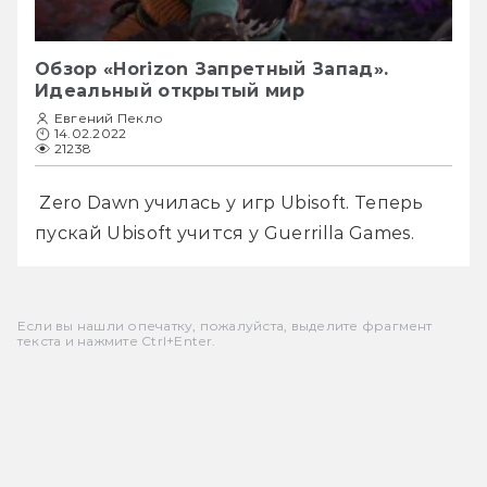
Обзор «Horizon Запретный Запад».
Идеальный открытый мир
Евгений Пекло
14.02.2022
21238
 Zero Dawn училась у игр Ubisoft. Теперь 
пускай Ubisoft учится у Guerrilla Games.
Если вы нашли опечатку, пожалуйста, выделите фрагмент
текста и нажмите Ctrl+Enter.