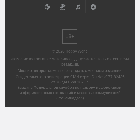
18+
© 2026 Hobby World
Любое использование материалов допускается только с согласия
редакции.
Мнение авторов может не совпадать с мнением редакции.
Свидетельство о регистрации СМИ серия Эл № ФС77-82485
от 30 декабря 2021 г.
(выдано Федеральной службой по надзору в сфере связи,
информационных технологий и массовых коммуникаций
(Роскомнадзор)