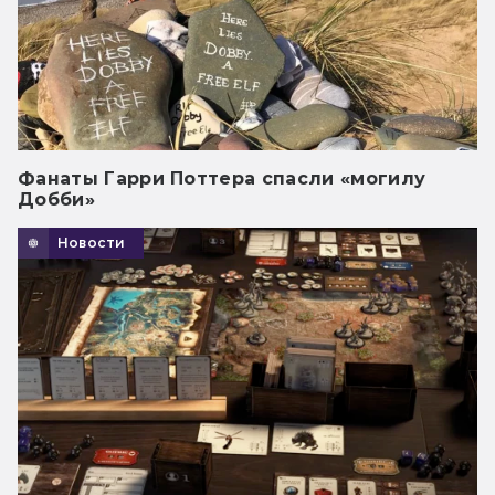
Фанаты Гарри Поттера спасли «могилу
Добби»
Новости