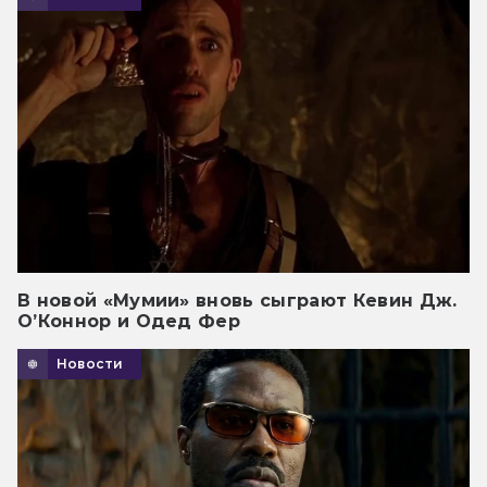
В новой «Мумии» вновь сыграют Кевин Дж.
О’Коннор и Одед Фер
Новости