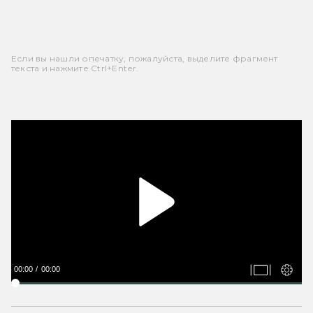
Если вы нашли опечатку, пожалуйста, выделите фрагмент
текста и нажмите Ctrl+Enter.
00:00
00:00