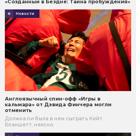
«Созданный в Бездне: Тайна пробуждения»
Новости
Англоязычный спин-офф «Игры в
кальмара» от Дэвида Финчера могли
отменить
Должна ли была в нем сыграть Кейт
Бланшетт, неясно.