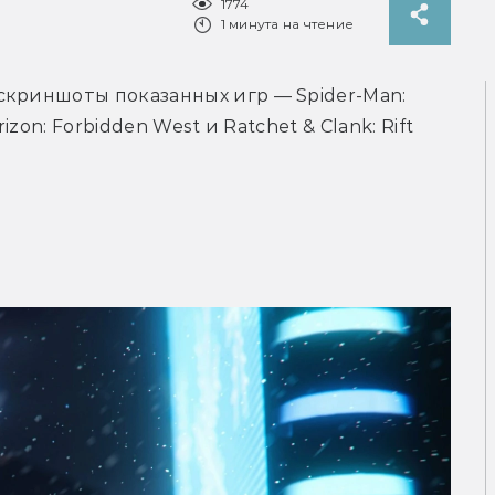
1774
1 минута на чтение
криншоты показанных игр — Spider-Man: 
zon: Forbidden West и Ratchet & Clank: Rift 