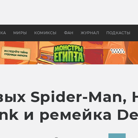
оздавались «Страшилы»:
«Одиссея» Нолана: что эт
, без которого не было
фильм сделал с Гомером и
ластелина колец»
Древней Грецией
УКА
МИРЫ
КОМИКСЫ
ФАН
ЖУРНАЛ
ПОДКАСТЫ
ых Spider-Man, H
ank и ремейка De