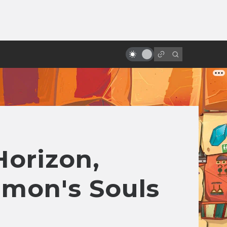
от
Через вселенные: как работают
Фил Лорд и Кристофер Миллер
orizon,
mon's Souls