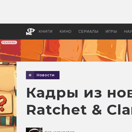
Как с
фильм
бы «В
КНИГИ
КИНО
СЕРИАЛЫ
ИГРЫ
НА
РЕКЛАМА
Новости
Кадры из нов
Ratchet & Cl
Кот-император