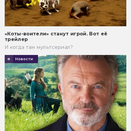
«Коты-воители» станут игрой. Вот её
трейлер
И когда там мультсериал?
Новости