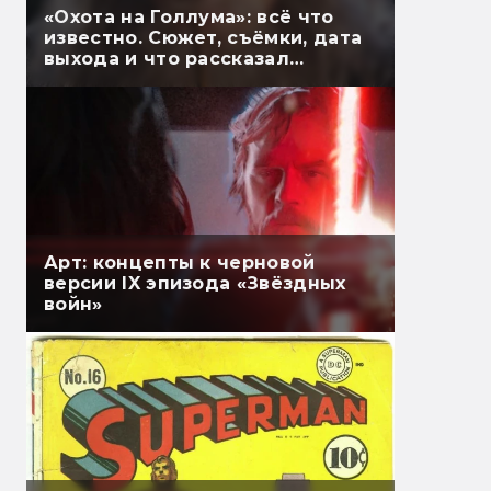
«Охота на Голлума»: всё что
известно. Сюжет, съёмки, дата
выхода и что рассказал
Гэндальф
Арт: концепты к черновой
версии IX эпизода «Звёздных
войн»