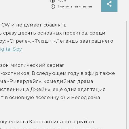
3720
1 минута на чтение
 CW и не думает сбавлять 
сразу десять основных проектов, среди 
у: «Стрела», «Флэш», «Легенды завтрашнего 
igital Spy
.
езон мистический сериал 
-охотников. В следующем году в эфир также 
ма «Ривердейл», комедийная драма 
вственница Джейн», ещё одна адаптация 
т в основную вселенную) и мелодрама 
ккультиста Константина, который со 