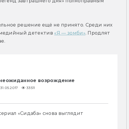
Легенд завтрашнего дня» полноправным 
ельное решение ещё не принято. Среди них 
омедийный детектив 
«Я — зомби»
. Продлят 
е.
: неожиданное возрождение
31.05.2017
33511
ериал «Сидаба» снова выглядит 