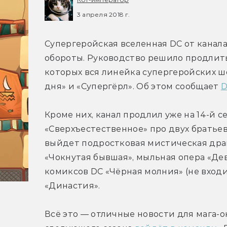
3 апреля 2018 г.
Супергеройская вселенная DC от канала
обороты. Руководство решило продлить 
которых вся линейка супергеройских шо
дня» и «Супергёрл». Об этом сообщает 
D
Кроме них, канал продлил уже на 14-й с
«Сверхъестественное» про двух братьев
выйдет подростковая мистическая дра
«Чокнутая бывшая», мыльная опера «Де
комиксов DC «Чёрная молния» (не входи
«Династия».
Всё это — отличные новости для мага-о