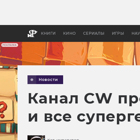
Какие
авгус
апока
детск
КНИГИ
КИНО
СЕРИАЛЫ
ИГРЫ
НА
РЕКЛАМА
Новости
Канал CW пр
и все супер
Кот-император