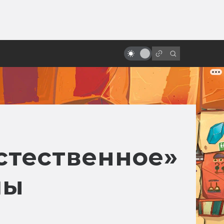
ы»:
ыло
«Вспомнить всё» Верховена:
трудная история создания
стественное»
лы