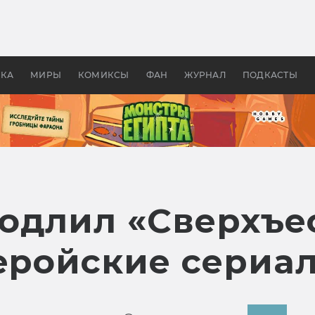
 фильмы смотреть в
Как создавались «Страшил
те 2026? В мире —
фильм, без которого не б
липсис, в России —
бы «Властелина колец»
ие комедии
УКА
МИРЫ
КОМИКСЫ
ФАН
ЖУРНАЛ
ПОДКАСТЫ
одлил «Сверхъе
геройские сериа