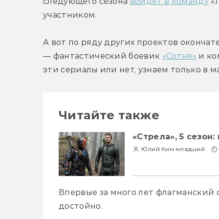
следующего сезона 
войдёт в команду
 «
участником.
А вот по ряду других проектов окончат
— фантастический боевик 
«Сотня»
 и к
эти сериалы или нет, узнаем только в ма
Читайте также
«Стрела», 5 сезон
Юлий Ким младший
Впервые за много лет флагманский с
достойно.