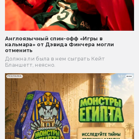
Англоязычный спин-офф «Игры в
кальмара» от Дэвида Финчера могли
отменить
Должна ли была в нем сыграть Кейт
Бланшетт, неясно.
РЕКЛАМА