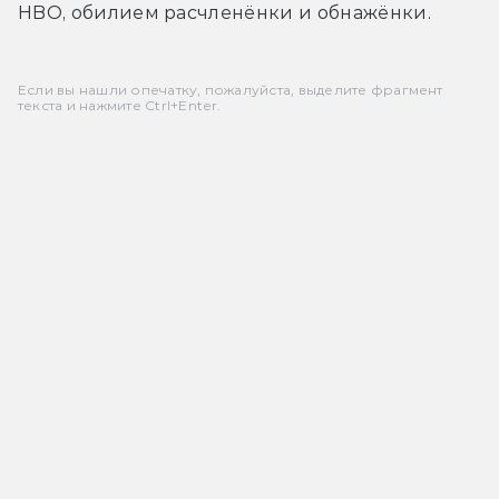
HBO, обилием расчленёнки и обнажёнки.
Если вы нашли опечатку, пожалуйста, выделите фрагмент
текста и нажмите Ctrl+Enter.