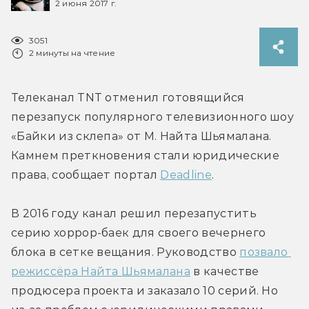
2 июня 2017 г.
3051
2 минуты на чтение
Телеканал TNT отменил готовящийся 
перезапуск популярного телевизионного шоу 
«Байки из склепа» от М. Найта Шьямалана. 
Камнем преткновения стали юридические 
права, сообщает портал 
Deadline
.
В 2016 году канал решил перезапустить 
серию хоррор-баек для своего вечернего 
блока в сетке вещания. Руководство 
позвало 
режиссёра Найта Шьямалана
 в качестве 
продюсера проекта и заказало 10 серий. Но 