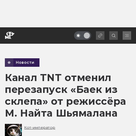
Новости
Канал TNT отменил
перезапуск «Баек из
склепа» от режиссёра
М. Найта Шьямалана
Кот-император