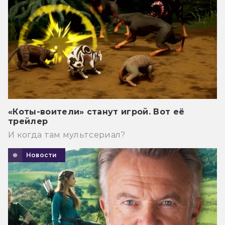
«Коты-воители» станут игрой. Вот её
трейлер
И когда там мультсериал?
Новости