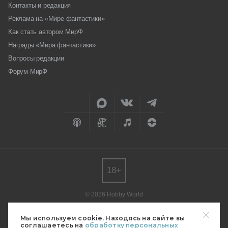
Контакты и редакция
Реклама на «Мире фантастики»
Как стать автором МирФ
Награды «Мира фантастики»
Вопросы редакции
Форум МирФ
18+
© 2026 Hobby World
Любое использование материалов допускается только с согласия
редакции.
Мы используем cookie. Находясь на сайте вы
соглашаетесь на
обработку персональных
Мнение авторов может не совпадать с мнением редакции.