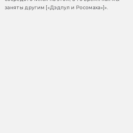
заняты другим [«Дэдпул и Росомаха»]».