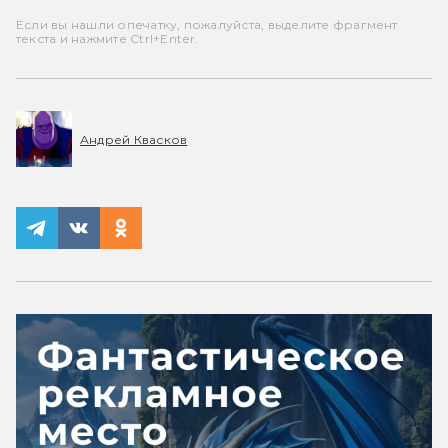
Если вы нашли опечатку, пожалуйста, выделите фрагмент
текста и нажмите Ctrl+Enter.
Андрей Квасков