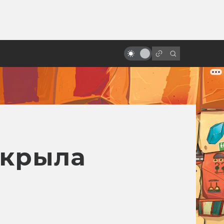
ы»:
Фантастические фильмы,
ыло
получившие больше всего
«Оскаров»
ткрыла