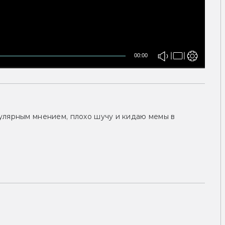
00:00
улярным мнением, плохо шучу и кидаю мемы в