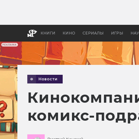
Какие
авгус
апока
детск
КНИГИ
КИНО
СЕРИАЛЫ
ИГРЫ
НА
РЕКЛАМА
Новости
Кинокомпани
комикс-подр
Дмитрий Кинский