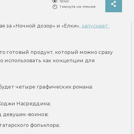
1040
1 минута на чтение
 за «Ночной дозор» и «Елки», 
запускает 
о готовый продукт, который можно сразу 
о использовать как концепции для 
будет четыре графических романа: 
 Ходжи Насреддина;
д девушек-воинов;
татарского фольклора;