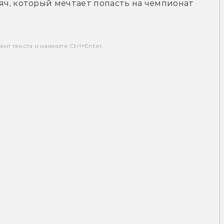
ч, который мечтает попасть на чемпионат
т текста и нажмите Ctrl+Enter.