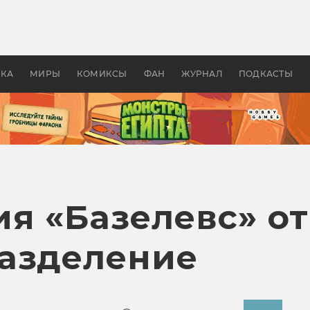
 фильмы смотреть в
Как создавались «Страшил
те 2026? В мире —
фильм, без которого не б
липсис, в России —
бы «Властелина колец»
ие комедии
УКА
МИРЫ
КОМИКСЫ
ФАН
ЖУРНАЛ
ПОДКАСТЫ
я «Базелевс» о
азделение