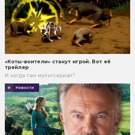
«Коты-воители» станут игрой. Вот её
трейлер
И когда там мультсериал?
Новости